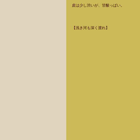
皮は少し渋いが、甘酸っぱい。 
【浅き河も深く渡れ】  