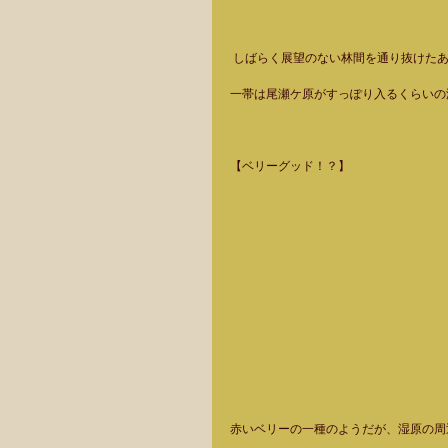
 しばらく展望のない林間を通り抜けた
一帯は尾瀬ケ原がすっぽり入るくらいの
【ベリーグッド！？】  
赤いベリーの一種のようだが、湿原の周