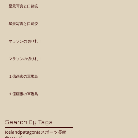
星景写真と口蹄疫
星景写真と口蹄疫
マラソンの切り札！
マラソンの切り札！
１億画素の軍艦島
１億画素の軍艦島
Search By Tags
Iceland
patagonia
スポーツ
長崎
食べログ