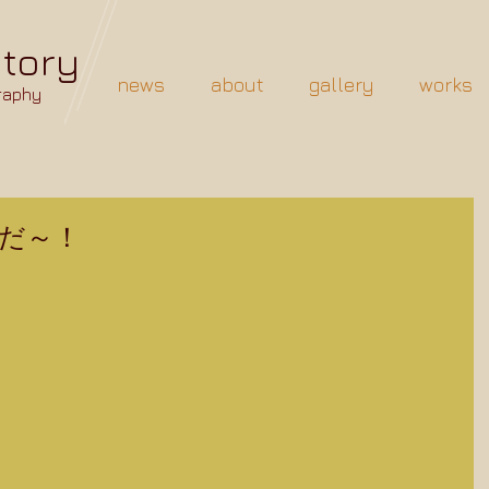
Story
news
about
gallery
works
raphy
だ～！