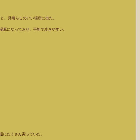
あと、見晴らしのいい場所に出た。 
湿原になっており、平坦で歩きやすい。 
辺にたくさん実っていた。 