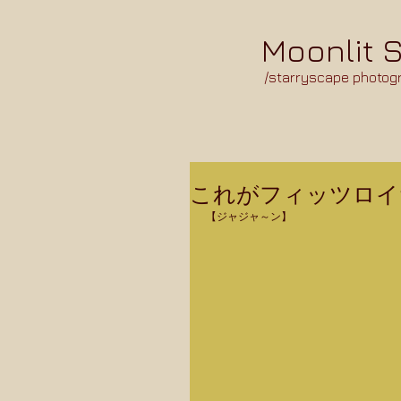
Moonlit 
/starryscape photog
これがフィッツロイ
【ジャジャ～ン】  