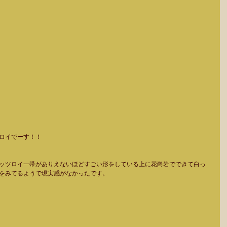
ロイでーす！！ 
ッツロイ一帯がありえないほどすごい形をしている上に花崗岩でできて白っ
をみてるようで現実感がなかったです。 