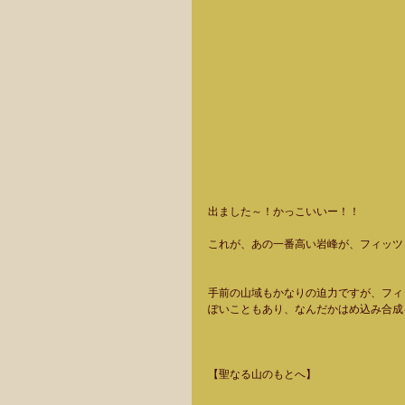
出ました～！かっこいいー！！ 
これが、あの一番高い岩峰が、フィッツ
手前の山域もかなりの迫力ですが、フィ
ぽいこともあり、なんだかはめ込み合成
【聖なる山のもとへ】  