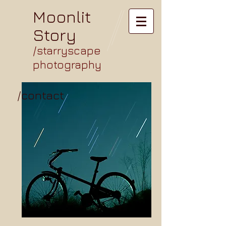
Moonlit
Story
/starryscape
photography
/contact