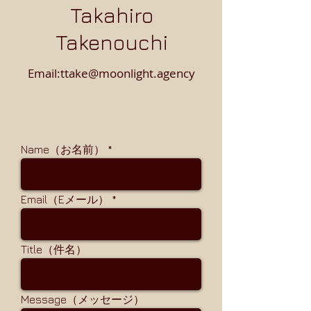
Takahiro
Takenouchi
Email:
ttake@moonlight.agency
Name（お名前）
Email（Eメール）
Title（件名）
Message（メッセージ）